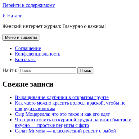
Перейти к содержимому
Я Натали
Женский интернет-журнал: Гламурно о важном!
Меню и виджеты
Соглашение
Конфеденциальность
Контакты
Найти:
Свежие записи
Выращивание клубники в открытом грунте
Как часто можно красить волосы краской, чтобы не
навредить волосам
Сыр Моцарелла: что это такое и как его едят
Что приготовить из куриной грудки на ужин быстро и
вкусно — простые рецепты с фото
Салат Мимоза — классический рецепт с рыбой