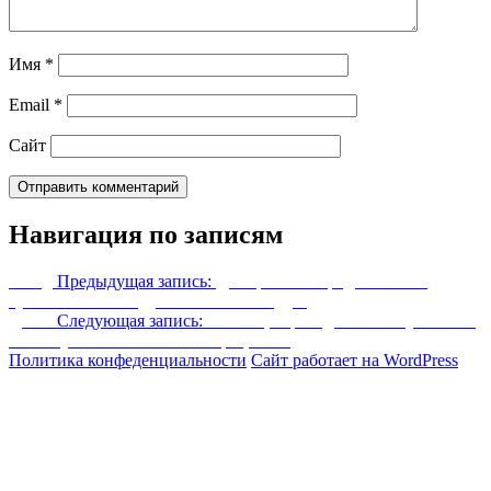
Имя
*
Email
*
Сайт
Навигация по записям
Назад
Предыдущая запись:
Дмитриевская родительская
суббота в 2020 году: какого числа будет
Далее
Следующая запись:
Салат Цезарь в домашних условиях
— 10 лучших классических рецептов
Политика конфеденциальности
Сайт работает на WordPress