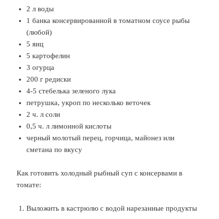
2 л воды
1 банка консервированной в томатном соусе рыбы
(любой)
5 яиц
5 картофелин
3 огурца
200 г редиски
4-5 стебелька зеленого лука
петрушка, укроп по несколько веточек
2 ч. л соли
0,5 ч. л лимонной кислоты
черный молотый перец, горчица, майонез или
сметана по вкусу
Как готовить холодный рыбный суп с консервами в
томате:
Выложить в кастрюлю с водой нарезанные продукты