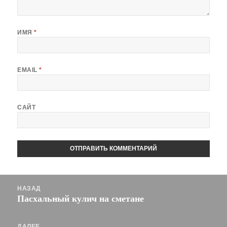
ИМЯ
*
EMAIL
*
САЙТ
Навигация
НАЗАД
по
Пасхальный кулич на сметане
Предыдущая
записям
запись:
ДАЛЕЕ